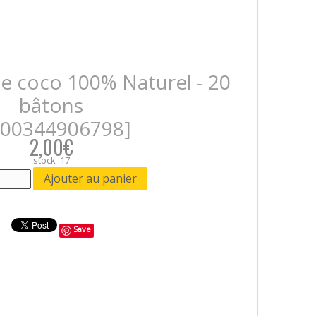
e coco 100% Naturel - 20
bâtons
700344906798]
2,00€
stock :17
Save