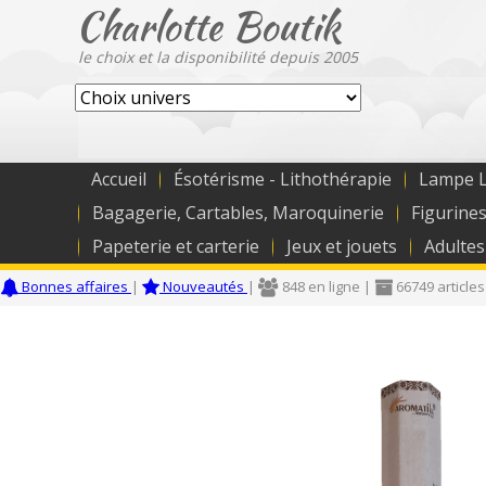
Charlotte Boutik
le choix et la disponibilité depuis 2005
Accueil
Ésotérisme - Lithothérapie
Lampe L
Bagagerie, Cartables, Maroquinerie
Figurines
Papeterie et carterie
Jeux et jouets
Adultes
Bonnes affaires
|
Nouveautés
|
848 en ligne |
66749 articles