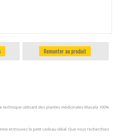
s
Remonter au produit
’une technique utilisant des plantes médicinales Masala 100%
mme et trouvez le petit cadeau idéal. Que vous recherchiez