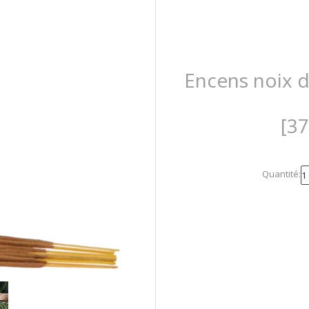
Encens noix d
[3
Quantité: