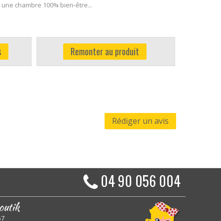
 une chambre 100% bien-être...
s
Remonter au produit
Rédiger un avis
04 90 056 004
outik
57