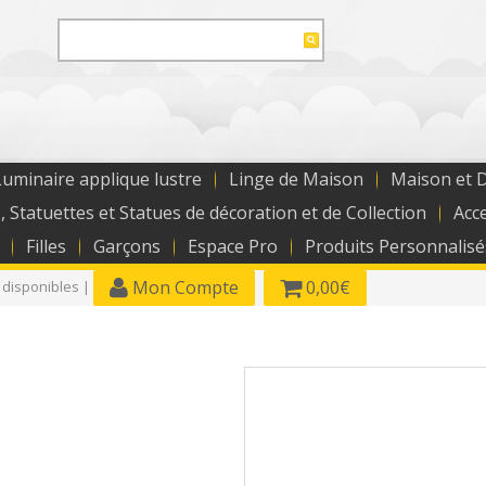
uminaire applique lustre
Linge de Maison
Maison et 
, Statuettes et Statues de décoration et de Collection
Acc
Filles
Garçons
Espace Pro
Produits Personnalisé
Mon Compte
0,00€
 disponibles |