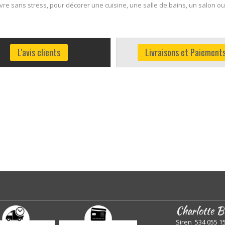
e sans stress, pour décorer une cuisine, une salle de bains, un salon ou
L'avis clients
Livraisons et Paiement
Charlotte B
Siren 534 055 1