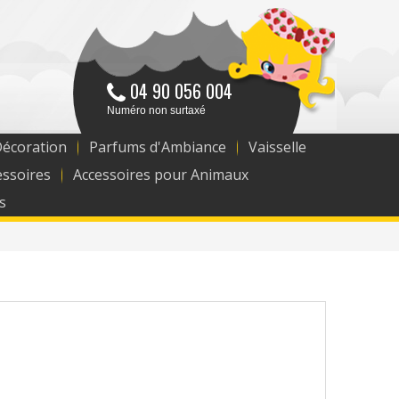
04 90 056 004
Numéro non surtaxé
Décoration
Parfums d'Ambiance
Vaisselle
essoires
Accessoires pour Animaux
s