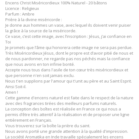
Encens Christ Miséricordieux 100% Naturel - 20 bâtons
Licence : Religieux
Parfum : Ambre
Prière à la divine miséricorde :
Je donne aux hommes un vase, avec lequel ils doivent venir puiser
la grâce à la source de la miséricorde.
Ce vase, c’est cette image, avec l’inscription : Jésus, j’ai confiance en
Toi
Je promets que l’âme qui honorera cette image ne sera pas perdue.
Très Miséricordieux Jésus, dont le propre est d’avoir pitié de nous et
de nous pardonner, ne regarde pas nos péchés mais la confiance
que nous avons en ton infinie bonté.
Accepte nous tous dans l'asile de ton cœur très miséricordieux et
que personne n'en soit jamais exclu.
Nous t'en supplions par l'amour qui t'unit au père et au Saint Esprit.
Ainsi Soit-il.
Amen !
Cette gamme d'encens naturel est faite dans le respect de la nature
avec des fragrances tirées des meilleurs parfums naturels.
La conception des boîtes est réalisée en France ce qui nous a
permis d’être très attentif à la réalisation et de proposer une ligne
entièrement en Français.
Vous trouverez sur la boîte la prière du saint.
Nous avons porté une grande attention à la qualité d'impression.
La société Aromatika en Inde travaille spécialement les encens