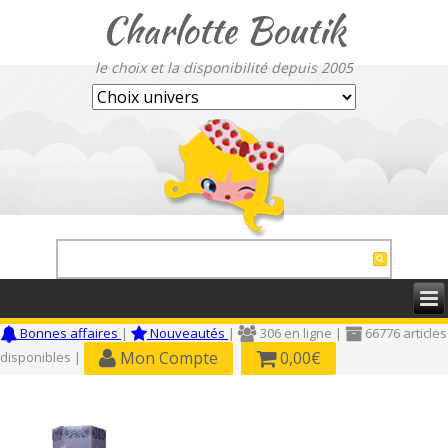
Charlotte Boutik
le choix et la disponibilité depuis 2005
Bonnes affaires
|
Nouveautés
|
306 en ligne |
66776 articles
Mon Compte
0,00€
disponibles |