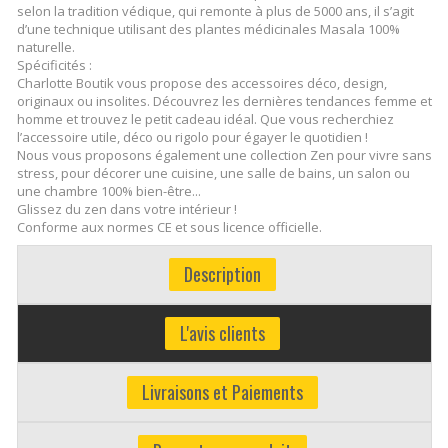
selon la tradition védique, qui remonte à plus de 5000 ans, il s’agit
d’une technique utilisant des plantes médicinales Masala 100%
naturelle.
Spécificités :
Charlotte Boutik vous propose des accessoires déco, design,
originaux ou insolites. Découvrez les dernières tendances femme et
homme et trouvez le petit cadeau idéal. Que vous recherchiez
l’accessoire utile, déco ou rigolo pour égayer le quotidien !
Nous vous proposons également une collection Zen pour vivre sans
stress, pour décorer une cuisine, une salle de bains, un salon ou
une chambre 100% bien-être...
Glissez du zen dans votre intérieur !
Conforme aux normes CE et sous licence officielle.
Description
L'avis clients
Livraisons et Paiements