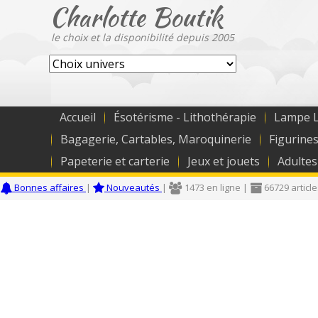
Charlotte Boutik
le choix et la disponibilité depuis 2005
Accueil
Ésotérisme - Lithothérapie
Lampe L
Bagagerie, Cartables, Maroquinerie
Figurines
Papeterie et carterie
Jeux et jouets
Adultes
Bonnes affaires
|
Nouveautés
|
1473 en ligne |
66729 articl