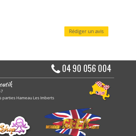
Rédiger un avis
04 90 056 004
outik
57
s parties Hameau Les Imberts