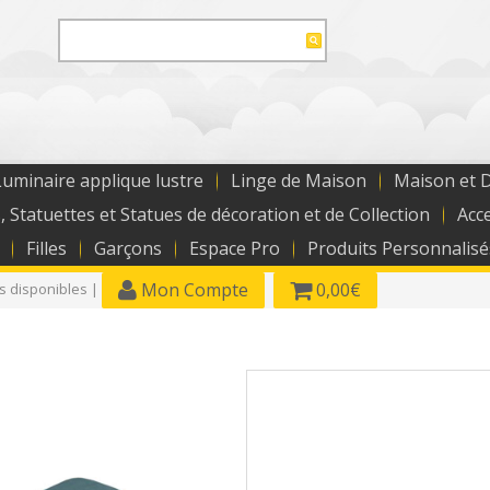
uminaire applique lustre
Linge de Maison
Maison et 
, Statuettes et Statues de décoration et de Collection
Acc
Filles
Garçons
Espace Pro
Produits Personnalisé
Mon Compte
0,00€
es disponibles |