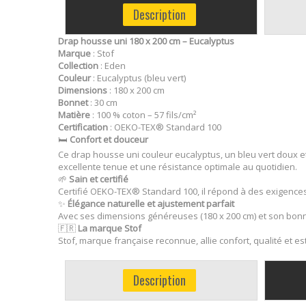
Description
Drap housse uni 180 x 200 cm – Eucalyptus
Marque
: Stof
Collection
: Eden
Couleur
: Eucalyptus (bleu vert)
Dimensions
: 180 x 200 cm
Bonnet
: 30 cm
Matière
: 100 % coton – 57 fils/cm²
Certification
: OEKO-TEX® Standard 100
🛏️
Confort et douceur
Ce drap housse uni couleur eucalyptus, un bleu vert doux et r
excellente tenue et une résistance optimale au quotidien.
🌱
Sain et certifié
Certifié OEKO-TEX® Standard 100, il répond à des exigences 
✨
Élégance naturelle et ajustement parfait
Avec ses dimensions généreuses (180 x 200 cm) et son bonne
🇫🇷
La marque Stof
Stof, marque française reconnue, allie confort, qualité et es
Description