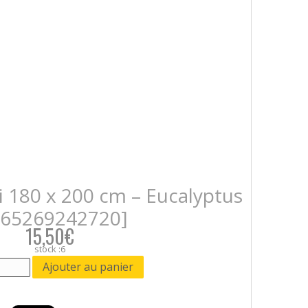
 180 x 200 cm – Eucalyptus
665269242720]
15,50€
stock :6