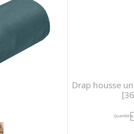
Drap housse uni
[3
Quantité: