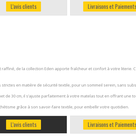
L'avis clients
Livraisons et Paiement
affiné, de la collection Eden apporte fraîcheur et confort à votre literie. 
strictes en matière de sécurité textile, pour un sommeil serein, sans sub
t de 30 cm, il s’ajuste parfaitement à votre matelas tout en offrant une 
thétisme grâce à son savoir-faire textile, pour embellir votre quotidien.
L'avis clients
Livraisons et Paiement