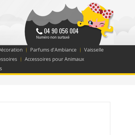
04 90 056 004
Numéro non surtaxé
Décoration
Parfums d'Ambiance
Vaisselle
essoires
Accessoires pour Animaux
s