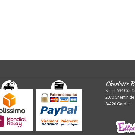
Charlotte B
Siren 534 055 1
2070 Chemin de
84220 Gordes