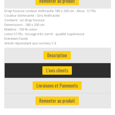
Remonter au produit
Drap housse couleur Anthracite 180 x 200 cm - Alicia - 57 fils
Couleur dominante : Gris Anthracite
Contient : un drap housse
Dimensions : 180 x 200 cm
Matière : 100 % coton
coton 57 fils - tissage très serré - qualité supérieure
Entretien Facile
Article répondant aux normes C-E
Description
L'avis clients
Livraisons et Paiements
Remonter au produit