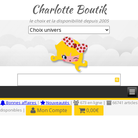
Charlotte Boutik
le choix et la disponibilité depuis 2005
Bonnes affaires
|
Nouveautés
|
673 en ligne |
66741 articles
Mon Compte
0,00€
disponibles |