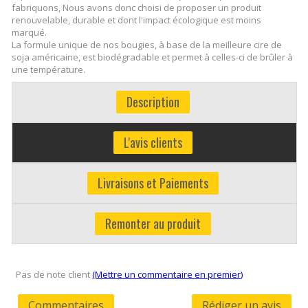
fabriquons, Nous avons donc choisi de proposer un produit
renouvelable, durable et dont l'impact écologique est moins
marqué.
La formule unique de nos bougies, à base de la meilleure cire de
soja américaine, est biodégradable et permet à celles-ci de brûler à
une température.
Description
L'avis clients
Livraisons et Paiements
Remonter au produit
Pas de note client
(Mettre un commentaire en premier)
Commentaires
Rédiger un avis