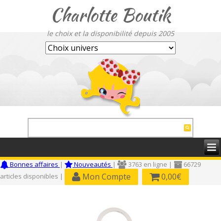
Charlotte Boutik
le choix et la disponibilité depuis 2005
Bonnes affaires
|
Nouveautés
|
3763 en ligne |
66729
Mon Compte
0,00€
articles disponibles |