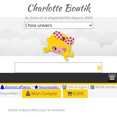
Charlotte Boutik
le choix et la disponibilité depuis 2005
Bonnes affaires
|
Nouveautés
|
630 en ligne |
66746 articles
Mon Compte
0,00€
disponibles |
Article indisponible pour le moment!