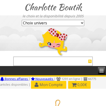
Charlotte Boutik
le choix et la disponibilité depuis 2005
Bonnes affaires
|
Nouveautés
|
1291 en ligne |
66775
Mon Compte
0,00€
articles disponibles |