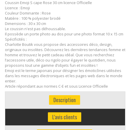
Coussin Emoji S cape Rose 30 cm licence Officielle
Licence : Emoji
Couleur Dominante : Rose
Matière : 100 % polyester brodé
Dimensions : 30 x 30 cm
Le coussin n'est pas déhoussable.
Il possède un porte photo au dos pour une photo format 10 x 15 cm
Spécificités :
Charlotte Boutik vous propose des accessoires déco, design,
originaux ou insolites. Découvrez les dernières tendances femme et
homme et trouvez le petit cadeau idéal. Que vous recherchiez
l’accessoire utile, déco ou rigolo pour égayer le quotidien, nous
proposons tout une gamme d’objets fun et insolites !
Emoji est le terme japonais pour désigner les émoticônes utilisées
dans les messages électroniques et les pages web dans le monde
entier.
Article répondant aux normes C-E et sous Licence Officielle
Description
L'avis clients