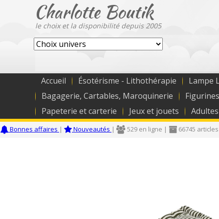
Charlotte Boutik
le choix et la disponibilité depuis 2005
Accueil
Ésotérisme - Lithothérapie
Lampe L
Bagagerie, Cartables, Maroquinerie
Figurines
Papeterie et carterie
Jeux et jouets
Adultes
Bonnes affaires
|
Nouveautés
|
529 en ligne |
66745 articles