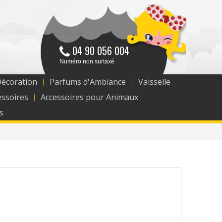
04 90 056 004
Numéro non surtaxé
Décoration
Parfums d'Ambiance
Vaisselle
essoires
Accessoires pour Animaux
s