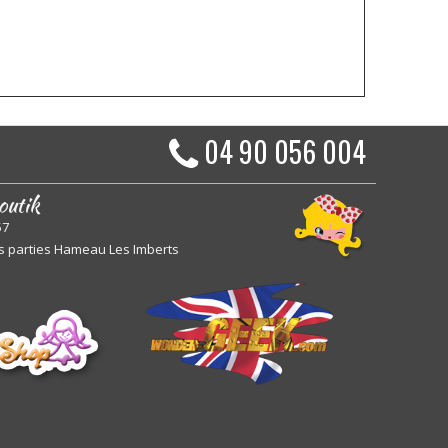
04 90 056 004
outik
57
s parties Hameau Les Imberts