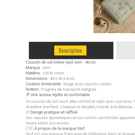
Description
Coussin de sol Solea rayé vert – 40 cm
Marque
: Stof
Matière
: 100 % coton
Dimensions
: 40 x 40 x 8 cm
Couleur dominante
: beige avec rayures vertes
Finition
: Poignée de transport intégrée
🪑
Une assise stylée et confortable
Ce coussin de sol carré allie confort et style avec son tiss
chambre d’enfant. Compact et douillet, il invite à la détente
🎨
Design pratique et raffiné
Ses rayures dynamiques et son coloris vert tendre apportent
l’autre selon vos envies.
🇫🇷
À propos de la marque Stof
Stof est une marque française de référence dans le domaine 