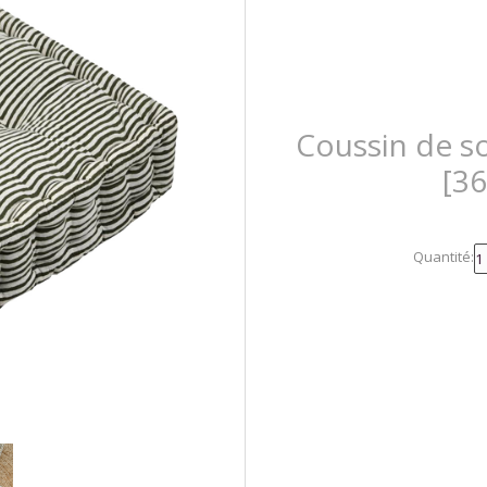
Coussin de so
[3
Quantité: