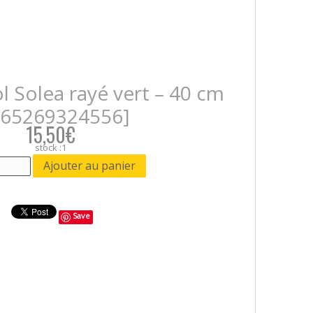
l Solea rayé vert – 40 cm
665269324556]
15,50€
stock :1
Save