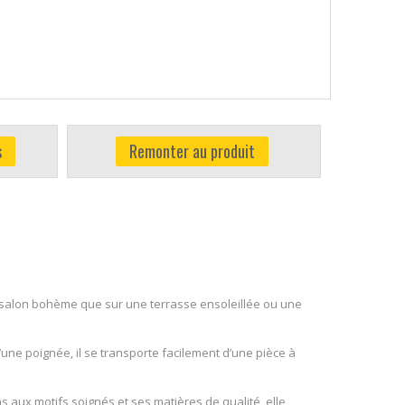
s
Remonter au produit
 un salon bohème que sur une terrasse ensoleillée ou une
’une poignée, il se transporte facilement d’une pièce à
 aux motifs soignés et ses matières de qualité, elle