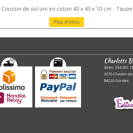
Coussin de sol uni en coton 43 x 43 x 10 cm - Taupe
Plus d'infos
Charlotte B
Siren 534 055 1
2070 Chemin de
84220 Gordes