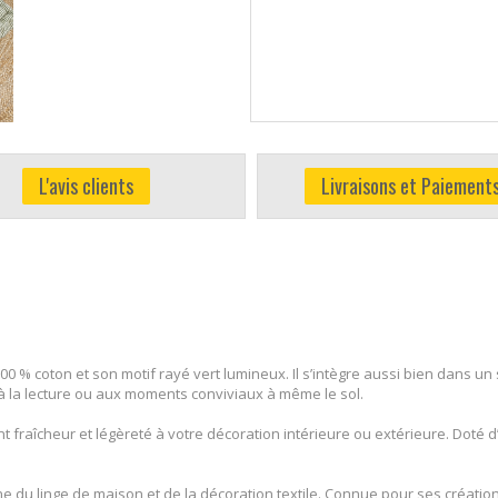
L'avis clients
Livraisons et Paiement
u 100 % coton et son motif rayé vert lumineux. Il s’intègre aussi bien dans
, à la lecture ou aux moments conviviaux à même le sol.
 fraîcheur et légèreté à votre décoration intérieure ou extérieure. Doté d
du linge de maison et de la décoration textile. Connue pour ses créations