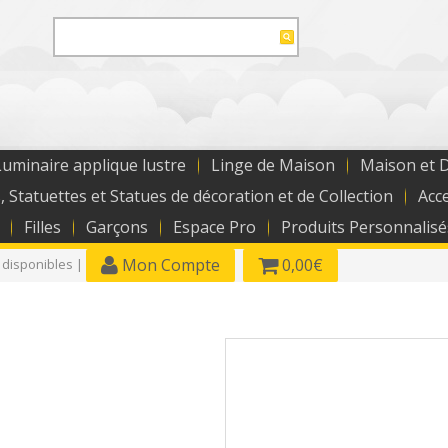
uminaire applique lustre
Linge de Maison
Maison et 
, Statuettes et Statues de décoration et de Collection
Acc
Filles
Garçons
Espace Pro
Produits Personnalisé
Mon Compte
0,00€
 disponibles |