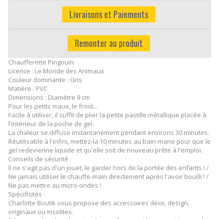
Livraisons et Paiements
Remonter au produit
Chaufferette Pingouin
Licence : Le Monde des Animaux
Couleur dominante : Gris
Matière : PVC
Dimensions : Diamètre 9 cm
Pour les petits maux, le froid...
Facile à utiliser, il suffit de plier la petite pastille métallique placée à
l'intérieur de la poche de gel.
La chaleur se diffuse instantanément pendant environs 30 minutes.
Réutilisable à l'infini, mettez-la 10 minutes au bain-marie pour que le
gel redevienne liquide et qu'elle soit de nouveau prête à l'emploi.
Conseils de sécurité :
Il ne s'agit pas d'un jouet, le garder hors de la portée des enfants ! /
Ne jamais utiliser le chauffe-main directement après l'avoir bouilli ! /
Ne pas mettre au micro-ondes !
Spécificités :
Charlotte Boutik vous propose des accessoires déco, design,
originaux ou insolites.