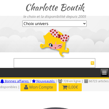
Charlotte Boutik
le choix et la disponibilité depuis 2005
Bonnes affaires
|
Nouveautés
|
728 en ligne |
66723 articles
Mon Compte
0,00€
disponibles |