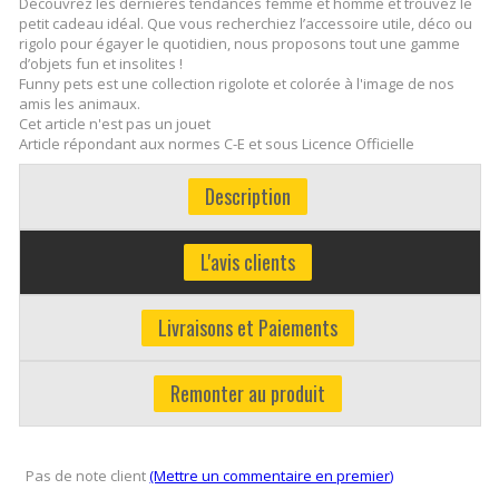
Découvrez les dernières tendances femme et homme et trouvez le
petit cadeau idéal. Que vous recherchiez l’accessoire utile, déco ou
rigolo pour égayer le quotidien, nous proposons tout une gamme
d’objets fun et insolites !
Funny pets est une collection rigolote et colorée à l'image de nos
amis les animaux.
Cet article n'est pas un jouet
Article répondant aux normes C-E et sous Licence Officielle
Description
L'avis clients
Livraisons et Paiements
Remonter au produit
Pas de note client
(Mettre un commentaire en premier)