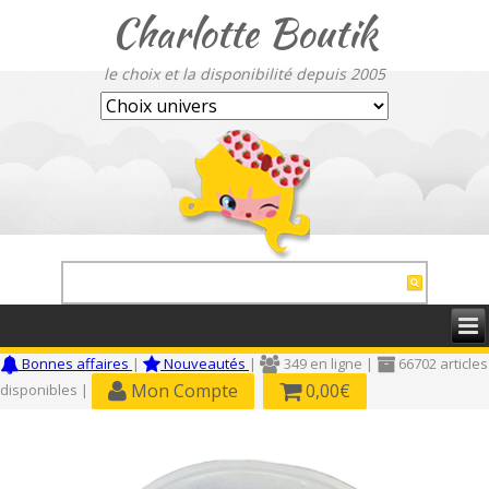
Charlotte Boutik
le choix et la disponibilité depuis 2005
Bonnes affaires
|
Nouveautés
|
349 en ligne |
66702 articles
Mon Compte
0,00€
disponibles |