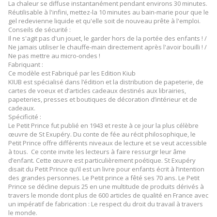
La chaleur se diffuse instantanément pendant environs 30 minutes.
Réutilisable à l'infini, mettez-la 10 minutes au bain-marie pour que le
gel redevienne liquide et qu'elle soit de nouveau prête à l'emploi.
Conseils de sécurité :
Il ne s'agit pas d'un jouet, le garder hors de la portée des enfants ! /
Ne jamais utiliser le chauffe-main directement après l'avoir bouilli ! /
Ne pas mettre au micro-ondes !
Fabriquant :
Ce modèle est Fabriqué par les Edition Kiub
KIUB est spécialisé dans l’édition et la distribution de papeterie, de
cartes de voeux et d’articles cadeaux destinés aux librairies,
papeteries, presses et boutiques de décoration d’intérieur et de
cadeaux.
Spécificité :
Le Petit Prince fut publié en 1943 et reste à ce jour la plus célèbre
œuvre de St Exupéry. Du conte de fée au récit philosophique, le
Petit Prince offre différents niveaux de lecture et se veut accessible
à tous. Ce conte invite les lecteurs à faire ressurgir leur âme
d’enfant. Cette œuvre est particulièrement poétique. St Exupéry
disait du Petit Prince qu’il est un livre pour enfants écrit à l’intention
des grandes personnes. Le Petit prince a fêté ses 70 ans. Le Petit
Prince se décline depuis 25 en une multitude de produits dérivés à
travers le monde dont plus de 600 articles de qualité en France avec
un impératif de fabrication : Le respect du droit du travail à travers
le monde.