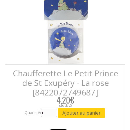
Chaufferette Le Petit Prince
de St Exupéry - La rose
[8422072749687]
4,20€
stock :5
Quantité: