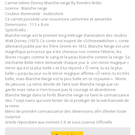
Carnet mémo Disney Blanche neige By Roméro Britto
Licence : Blanche neige
Couleur dominante : multicolore
Ce carnet possède une couverture cartonnée et aimantée.
Dimensions : 11.5 x 8 cm
Spécificités :
Blanche-neige est le premier long métrage d’animation des studios
Walt Disney (1937). Ce conte est inspiré de «Schneewittchen », conte
allemand publié par les frère Grimm en 1812. Blanche Neige est une
magnifique princesse qui a les cheveux noir comme l’ébène, les
lèvres rouges comme le sang et la peau blanche comme la neige. Sa
méchante Belle mère demande chaque jour à son miroir magique «
miroir qui est la plus belle » et il lui répond « Ô reine, tu es la plus
belle » jusqu’au jour ou le miroir magique affirme «Ô reine, tu es très
belle, mais Blanche-Neige est la plus belle en ce royaume ». Morte
de jalousie, La reine décide de faire tuer Blanche neige par un
garde mais celui-ci n’en trouve pas le courage et abandonne
Blanche Neige dans la forêt. Blanche neige va faire le connaissance
des 7 sept nains qui vont tenter de la protéger de la méchanceté de
la reine
Merci de prendre connaissance des dimensions afin d’éviter toute
surprise
Article répondant aux normes C-E et sous Licence Officielle