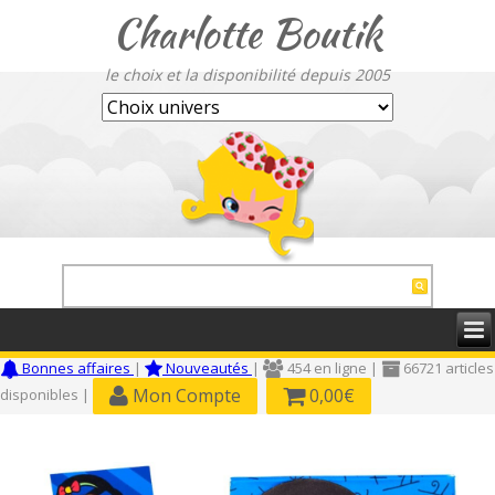
Charlotte Boutik
le choix et la disponibilité depuis 2005
Bonnes affaires
|
Nouveautés
|
454 en ligne |
66721 articles
Mon Compte
0,00€
disponibles |