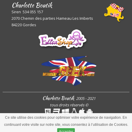
Charlotte Boutik
Siren 534 055 157
2070 Chemin des parties Hameau Les Imberts
84220 Gordes
Charlotte Boutik
2005 - 2021
tous droits réservés
©
Ce site utilise des cookies pour optimiser votre expérience de navigation. En
continuant votre visite sur notre site, vous consentez à l’utilisation de Cookies.
ARToisWEB
Accepter