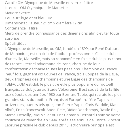
Carafe OM Olympique de Marseille en verre - 1 litre
Licence : OM Olympique de Marseille
Matière : verre
Couleur : logo or et bleu OM
Dimensions : Hauteur 21 cm x diamètre 12 cm
Contenance : 1 litre
Merci de prendre connaissance des dimensions afin d’éviter toute
surprise
Spécificités :
L'Olympique de Marseille, ou OM, fondé en 1899 par René Dufaure
de Montmirail, est un club de football professionnel. C'est le club
d'une ville, Marseille, mais sa renommée en fait le club le plus connu
de France. Eternel adversaire de Paris, chacune de leur
confrontation déchaine toutes les passions. Champion de France
neuf fois, gagnant dix Coupes de France, trois Coupes de la Ligue,
deux Trophées des champions et une Ligue des champions de
l'UEFA. L'OM est club le plus titré et le plus populaire du football
français. Le club joue au Stade Vélodrome. Il est sauvé de la faillite
aux débuts des années 1980 par Bernard Tapie, qui recrute les plus
grandes stars du football Français et Européen. L'ère Tapie voit
arriver des joueurs tels que Jean-Pierre Papin, Chris Waddle, Klaus
Allofs, Enzo Francescoli, Abedi Pelé, Didier Deschamps, Basile Boli,
Marcel Desailly, Rudi Völler ou Éric Cantona. Bernard Tapie se verra
contraint de revendre en 1994, après ses ennuis de justice. Vincent
Labrune préside le club depuis 2011, l'actionnaire principale est