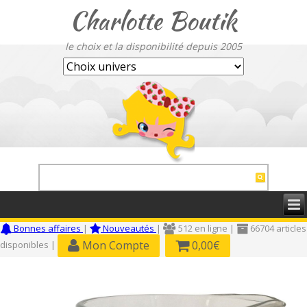
Charlotte Boutik
le choix et la disponibilité depuis 2005
Bonnes affaires
|
Nouveautés
|
512 en ligne |
66704 articles
Mon Compte
0,00€
disponibles |