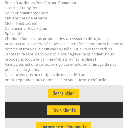
Boule à paillettes Petit Cochon Ramoneur
Licence : Funny Pets
Couleur dominante : Vert
Matière : Resine et verre
Motif: Petit cochon
Dimensions : 6 x 5 x 5 cm
Spécificités :
Charlotte Boutik vous propose des accessoires déco, design,
originaux ou insolites. Découvrez les dernières tendances femme et
homme et trouvez le petit cadeau idéal. Que vous recherchiez
l’accessoire utile, déco ou rigolo pour égayer le quotidien, nous
proposons tout une gamme d’objets fun et insolites !
Funny pets est une collection rigolote et colorée à l'image de nos
petits compagnons.
Ne convient pas aux enfants de moins de 3 ans
Article répondant aux normes C-E et sous Licence Officielle
Description
L'avis clients
Livraisons et Paiements