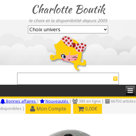
Charlotte Boutik
le choix et la disponibilité depuis 2005
Bonnes affaires
|
Nouveautés
|
383 en ligne |
66750 articles
Mon Compte
0,00€
disponibles |