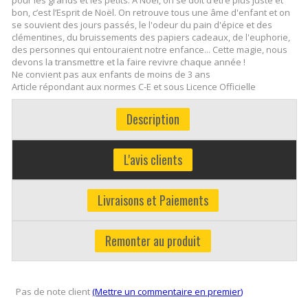
bon, c’est l’Esprit de Noël. On retrouve tous une âme d'enfant et on
se souvient des jours passés, le l'odeur du pain d'épice et des
clémentines, du bruissements des papiers cadeaux, de l'euphorie,
des personnes qui entouraient notre enfance... Cette magie, nous
devons la transmettre et la faire revivre chaque année !
Ne convient pas aux enfants de moins de 3 ans
Article répondant aux normes C-E et sous Licence Officielle
Description
L'avis clients
Livraisons et Paiements
Remonter au produit
Pas de note client
(Mettre un commentaire en premier)