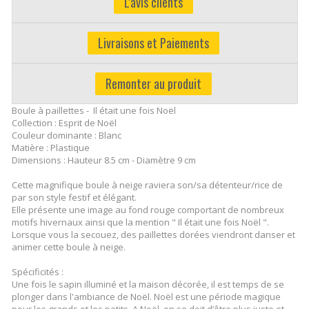
L'avis clients
Livraisons et Paiements
Remonter au produit
Boule à paillettes - Il était une fois Noël
Collection : Esprit de Noël
Couleur dominante : Blanc
Matière : Plastique
Dimensions : Hauteur 8.5 cm - Diamètre 9 cm
Cette magnifique boule à neige raviera son/sa détenteur/rice de
par son style festif et élégant.
Elle présente une image au fond rouge comportant de nombreux
motifs hivernaux ainsi que la mention " Il était une fois Noël ".
Lorsque vous la secouez, des paillettes dorées viendront danser et
animer cette boule à neige.
Spécificités :
Une fois le sapin illuminé et la maison décorée, il est temps de se
plonger dans l'ambiance de Noël. Noël est une période magique
pour les grands et les petits. A Noël, on se doit d’être plus juste et