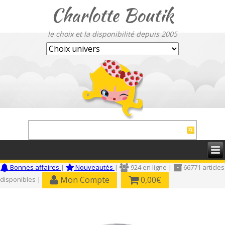
Charlotte Boutik
le choix et la disponibilité depuis 2005
Bonnes affaires
|
Nouveautés
|
924 en ligne |
66771 articles
Mon Compte
0,00€
disponibles |