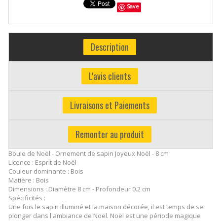
Save
Description
L'avis clients
Livraisons et Paiements
Remonter au produit
Boule de Noël - Ornement de sapin Joyeux Noël - 8 cm
Licence : Esprit de Noël
Couleur dominante : Bois
Matière : Bois
Dimensions : Diamètre 8 cm - Profondeur 0.2 cm
Spécificités :
Une fois le sapin illuminé et la maison décorée, il est temps de se
plonger dans l'ambiance de Noël. Noël est une période magique