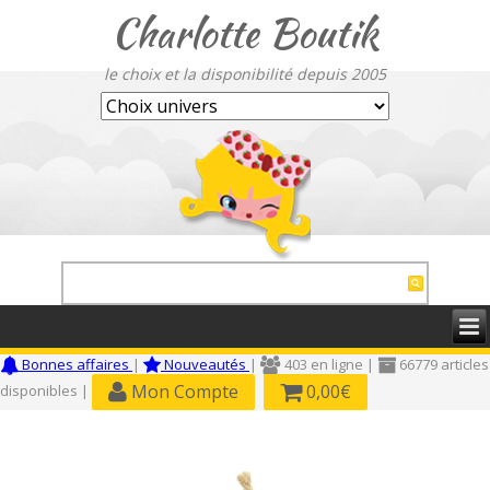
Charlotte Boutik
le choix et la disponibilité depuis 2005
Bonnes affaires
|
Nouveautés
|
403 en ligne |
66779 articles
Mon Compte
0,00€
disponibles |