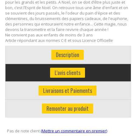
pour les grands et les petits. A Noël, on se doit d’être plus juste et
bon, c’est l’Esprit de Noël. On retrouve tous une âme d'enfant et on
se souvient des jours passés, le l'odeur du pain d'épice et des
clémentines, du bruissements des papiers cadeaux, de l'euphorie,
des personnes qui entouraient notre enfance... Cette magie, nous
devons la transmettre et la faire revivre chaque année !
Ne convient pas aux enfants de moins de 3 ans
Article répondant aux normes C-E et sous Licence Officielle
Description
L'avis clients
Livraisons et Paiements
Remonter au produit
Pas de note client
(Mettre un commentaire en premier)