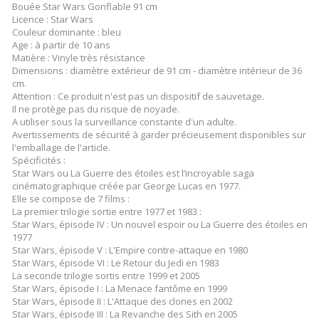
Bouée Star Wars Gonflable 91 cm
Licence : Star Wars
Couleur dominante : bleu
Age : à partir de 10 ans
Matière : Vinyle très résistance
Dimensions : diamètre extérieur de 91 cm - diamètre intérieur de 36
cm.
Attention : Ce produit n'est pas un dispositif de sauvetage.
Il ne protège pas du risque de noyade.
A utiliser sous la surveillance constante d'un adulte.
Avertissements de sécurité à garder précieusement disponibles sur
l'emballage de l'article.
Spécificités :
Star Wars ou La Guerre des étoiles est l’incroyable saga
cinématographique créée par George Lucas en 1977.
Elle se compose de 7 films :
La premier trilogie sortie entre 1977 et 1983 :
Star Wars, épisode IV : Un nouvel espoir ou La Guerre des étoiles en
1977
Star Wars, épisode V : L'Empire contre-attaque en 1980
Star Wars, épisode VI : Le Retour du Jedi en 1983
La seconde trilogie sortis entre 1999 et 2005
Star Wars, épisode I : La Menace fantôme en 1999
Star Wars, épisode II : L'Attaque des clones en 2002
Star Wars, épisode III : La Revanche des Sith en 2005