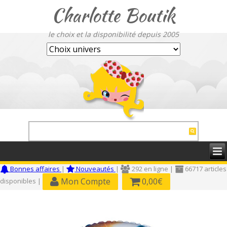
Charlotte Boutik
le choix et la disponibilité depuis 2005
Bonnes affaires
|
Nouveautés
|
292 en ligne |
66717 articles
Mon Compte
0,00€
disponibles |