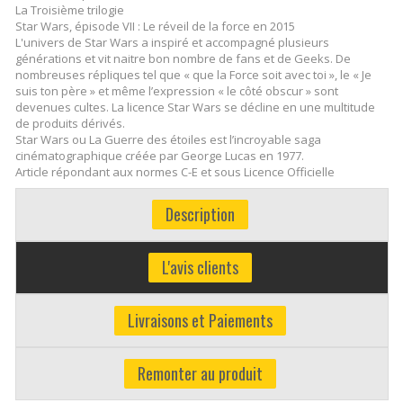
La Troisième trilogie
Star Wars, épisode VII : Le réveil de la force en 2015
L'univers de Star Wars a inspiré et accompagné plusieurs
générations et vit naitre bon nombre de fans et de Geeks. De
nombreuses répliques tel que « que la Force soit avec toi », le « Je
suis ton père » et même l’expression « le côté obscur » sont
devenues cultes. La licence Star Wars se décline en une multitude
de produits dérivés.
Star Wars ou La Guerre des étoiles est l’incroyable saga
cinématographique créée par George Lucas en 1977.
Article répondant aux normes C-E et sous Licence Officielle
Description
L'avis clients
Livraisons et Paiements
Remonter au produit