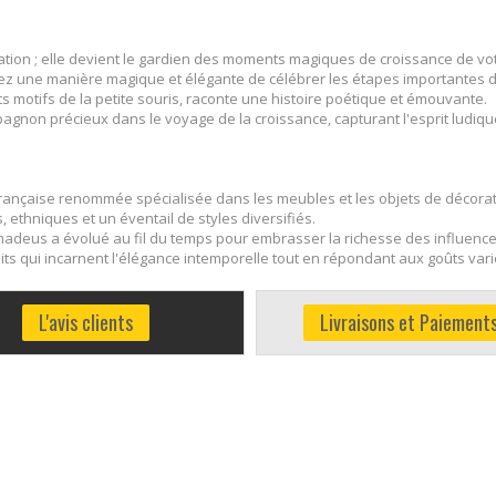
ation ; elle devient le gardien des moments magiques de croissance de vo
offrez une manière magique et élégante de célébrer les étapes importantes d
 motifs de la petite souris, raconte une histoire poétique et émouvante.
pagnon précieux dans le voyage de la croissance, capturant l'esprit ludiqu
ançaise renommée spécialisée dans les meubles et les objets de décorat
 ethniques et un éventail de styles diversifiés.
Amadeus a évolué au fil du temps pour embrasser la richesse des influenc
s qui incarnent l'élégance intemporelle tout en répondant aux goûts varié
L'avis clients
Livraisons et Paiement