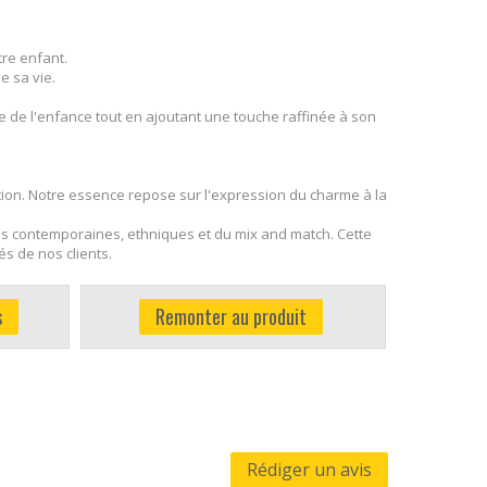
tre enfant.
e sa vie.
e de l'enfance tout en ajoutant une touche raffinée à son
ion. Notre essence repose sur l'expression du charme à la
es contemporaines, ethniques et du mix and match. Cette
s de nos clients.
s
Remonter au produit
Rédiger un avis