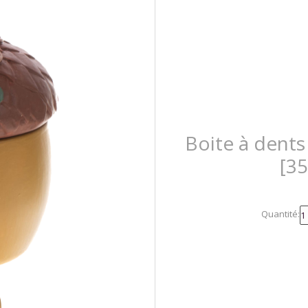
Boite à dents
[3
Quantité: