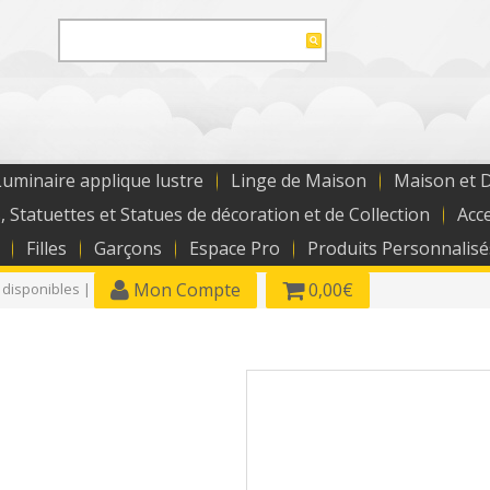
uminaire applique lustre
Linge de Maison
Maison et 
, Statuettes et Statues de décoration et de Collection
Acc
Filles
Garçons
Espace Pro
Produits Personnalisé
Mon Compte
0,00€
 disponibles |