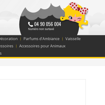
04 90 056 004
Numéro non surtaxé
Décoration
Parfums d'Ambiance
Vaisselle
essoires
Accessoires pour Animaux
s