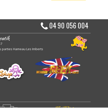
04 90 056 004
outik
57
s parties Hameau Les Imberts