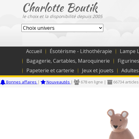
Charlotte Boutik
le choix et la disponibilité depuis 2005
Accueil
Ésotérisme - Lithothérapie
Lampe L
Bagagerie, Cartables, Maroquinerie
Figurines
Papeterie et carterie
Jeux et jouets
Adultes
Bonnes affaires
|
Nouveautés
|
678 en ligne |
66734 articles