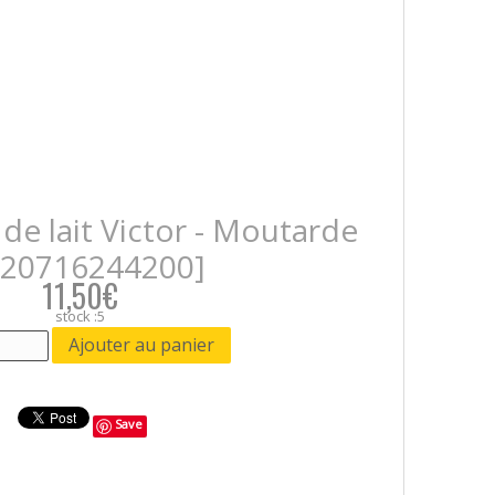
 de lait Victor - Moutarde
520716244200]
11,50€
stock :5
Save