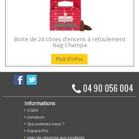
Boite de 24 cônes d'encens à refoulement
Nag Champa
Plus d'infos
04 90 056 004
Informations
CGDV
Livraison
Qui sommes nous ?
Espace Pro
plan de réponse aux incidents