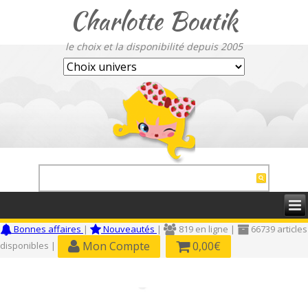
Charlotte Boutik
le choix et la disponibilité depuis 2005
Bonnes affaires
|
Nouveautés
|
819 en ligne |
66739 articles
Mon Compte
0,00€
disponibles |