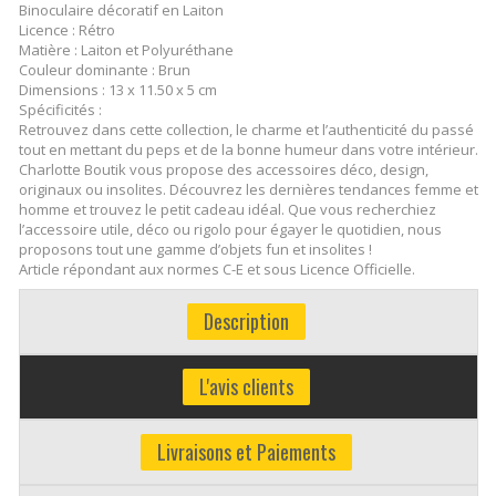
Binoculaire décoratif en Laiton
Licence : Rétro
Matière : Laiton et Polyuréthane
Couleur dominante : Brun
Dimensions : 13 x 11.50 x 5 cm
Spécificités :
Retrouvez dans cette collection, le charme et l’authenticité du passé
tout en mettant du peps et de la bonne humeur dans votre intérieur.
Charlotte Boutik vous propose des accessoires déco, design,
originaux ou insolites. Découvrez les dernières tendances femme et
homme et trouvez le petit cadeau idéal. Que vous recherchiez
l’accessoire utile, déco ou rigolo pour égayer le quotidien, nous
proposons tout une gamme d’objets fun et insolites !
Article répondant aux normes C-E et sous Licence Officielle.
Description
L'avis clients
Livraisons et Paiements