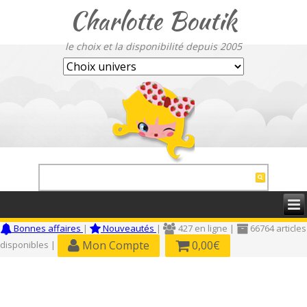
Charlotte Boutik
le choix et la disponibilité depuis 2005
Bonnes affaires
|
Nouveautés
|
427 en ligne |
66764 articles
Mon Compte
0,00€
disponibles |