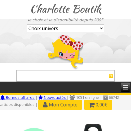
Charlotte Boutik
le choix et la disponibilité depuis 2005
Bonnes affaires
|
Nouveautés
|
1051 en ligne |
66742
Mon Compte
0,00€
articles disponibles |