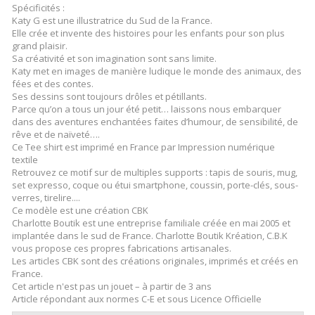
Spécificités :
Katy G est une illustratrice du Sud de la France.
Elle crée et invente des histoires pour les enfants pour son plus
grand plaisir.
Sa créativité et son imagination sont sans limite.
Katy met en images de manière ludique le monde des animaux, des
fées et des contes.
Ses dessins sont toujours drôles et pétillants.
Parce qu’on a tous un jour été petit… laissons nous embarquer
dans des aventures enchantées faites d’humour, de sensibilité, de
rêve et de naïveté….
Ce Tee shirt est imprimé en France par Impression numérique
textile
Retrouvez ce motif sur de multiples supports : tapis de souris, mug,
set expresso, coque ou étui smartphone, coussin, porte-clés, sous-
verres, tirelire....
Ce modèle est une création CBK
Charlotte Boutik est une entreprise familiale créée en mai 2005 et
implantée dans le sud de France. Charlotte Boutik Kréation, C.B.K
vous propose ces propres fabrications artisanales.
Les articles CBK sont des créations originales, imprimés et créés en
France.
Cet article n'est pas un jouet – à partir de 3 ans
Article répondant aux normes C-E et sous Licence Officielle