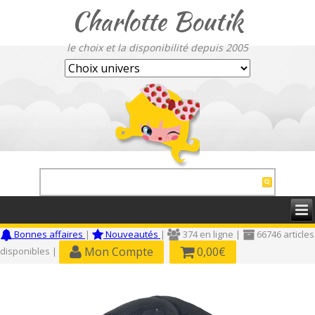
Charlotte Boutik
le choix et la disponibilité depuis 2005
Bonnes affaires
|
Nouveautés
|
374 en ligne |
66746 articles
Mon Compte
0,00€
disponibles |