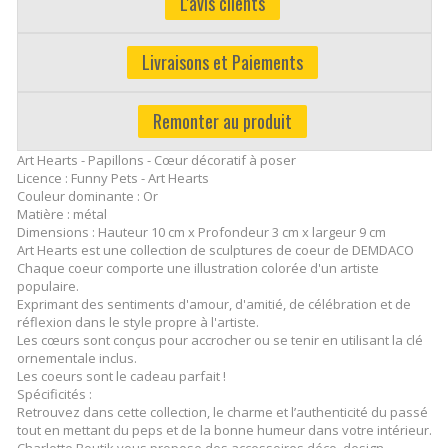
L'avis clients
Livraisons et Paiements
Remonter au produit
Art Hearts - Papillons - Cœur décoratif à poser
Licence : Funny Pets - Art Hearts
Couleur dominante : Or
Matière : métal
Dimensions : Hauteur 10 cm x Profondeur 3 cm x largeur 9 cm
Art Hearts est une collection de sculptures de coeur de DEMDACO
Chaque coeur comporte une illustration colorée d'un artiste
populaire.
Exprimant des sentiments d'amour, d'amitié, de célébration et de
réflexion dans le style propre à l'artiste.
Les cœurs sont conçus pour accrocher ou se tenir en utilisant la clé
ornementale inclus.
Les coeurs sont le cadeau parfait !
Spécificités :
Retrouvez dans cette collection, le charme et l’authenticité du passé
tout en mettant du peps et de la bonne humeur dans votre intérieur.
Charlotte Boutik vous propose des accessoires déco, design,