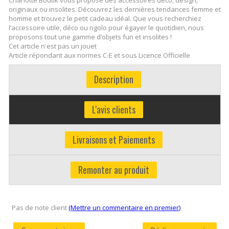
originaux ou insolites. Découvrez les dernières tendances femme et
homme et trouvez le petit cadeau idéal. Que vous recherchiez
l’accessoire utile, déco ou rigolo pour égayer le quotidien, nous
proposons tout une gamme d’objets fun et insolites !
Cet article n'est pas un jouet
Article répondant aux normes C-E et sous Licence Officielle
Description
L'avis clients
Livraisons et Paiements
Remonter au produit
Pas de note client
(Mettre un commentaire en premier)