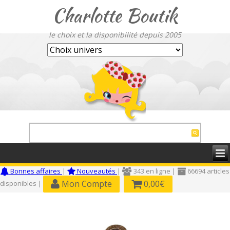
Charlotte Boutik
le choix et la disponibilité depuis 2005
Bonnes affaires
|
Nouveautés
|
343 en ligne |
66694 articles
Mon Compte
0,00€
disponibles |